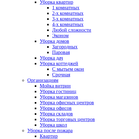
Уборка квартир
1 комнатных
2-х комнатных
3-х комнатных
4-х комнатных
Любой сложности
Эконом
Уборка домов
Загородных
Паровая
Уборка дач
Уборка коттеджей
С мытьем окон
Срочная
Организациям
Мойка витрин
Уборка гостиниц
Уборка магазинов
Уборка офисных центров
Уборка офисов
Уборка складов
Уборка торговых центров
Уборка школ
Уборка после пожара
Квартир