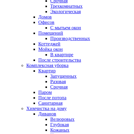
Срочная
Трехкомнатных
Экологическая
Домов
Офисов
С мытьем окон
Помещений
Производственных
Коттеджей
Мойка окон
В квартире
После строительства
Комплексная уборка
Квартир
Запущенных
Разовая
Срочная
Паром
После потопа
Санитарная
Химчистка на дому
Диванов
Велюровых
Глубокая
Кожаных