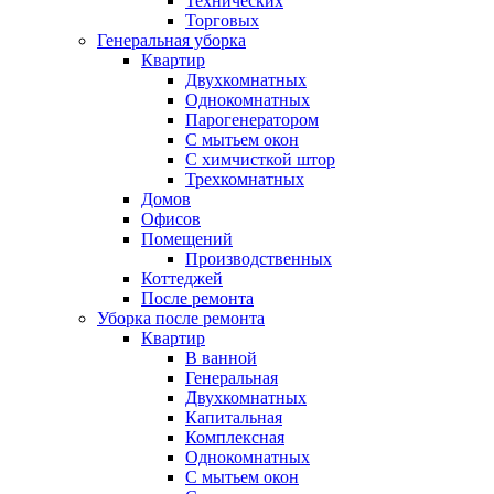
Технических
Торговых
Генеральная уборка
Квартир
Двухкомнатных
Однокомнатных
Парогенератором
С мытьем окон
С химчисткой штор
Трехкомнатных
Домов
Офисов
Помещений
Производственных
Коттеджей
После ремонта
Уборка после ремонта
Квартир
В ванной
Генеральная
Двухкомнатных
Капитальная
Комплексная
Однокомнатных
С мытьем окон