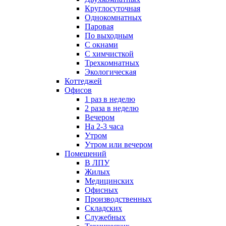
Круглосуточная
Однокомнатных
Паровая
По выходным
С окнами
С химчисткой
Трехкомнатных
Экологическая
Коттеджей
Офисов
1 раз в неделю
2 раза в неделю
Вечером
На 2-3 часа
Утром
Утром или вечером
Помещений
В ЛПУ
Жилых
Медицинских
Офисных
Производственных
Складских
Служебных