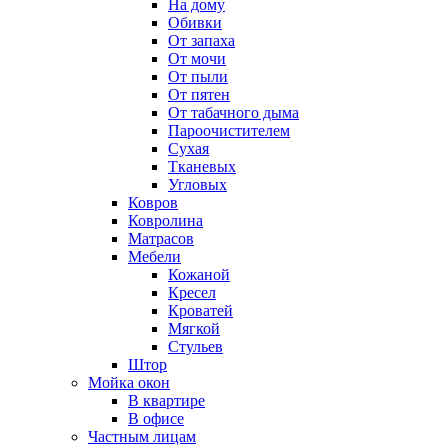
На дому
Обивки
От запаха
От мочи
От пыли
От пятен
От табачного дыма
Пароочистителем
Сухая
Тканевых
Угловых
Ковров
Ковролина
Матрасов
Мебели
Кожаной
Кресел
Кроватей
Мягкой
Стульев
Штор
Мойка окон
В квартире
В офисе
Частным лицам