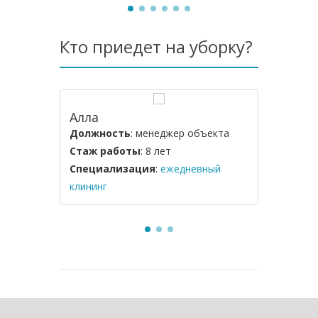
Кто приедет на уборку?
Алла
Оксана
Должность
: менеджер объекта
Должнос
Стаж работы
: 8 лет
Стаж ра
Специализация
:
ежедневный
Специал
клининг
загородн