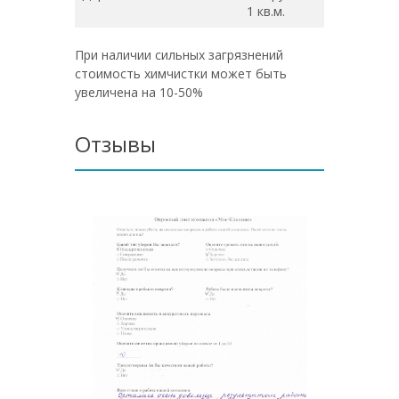
1 кв.м.
При наличии сильных загрязнений
стоимость химчистки может быть
увеличена на 10-50%
Отзывы
Сняли к
студент
жильцов
грязная
мыли.Ч
приятно
професс