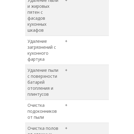
Удаление пыли
+
+
и жировых
пятен с
фасадов
кухонных
шкафов
Удаление
+
+
загрязнений с
кухонного
фартука
Удаление пыли
+
+
с поверхности
батарей
отопления и
плинтусов
Очистка
+
+
подоконников
от пыли
Очистка полов
+
+