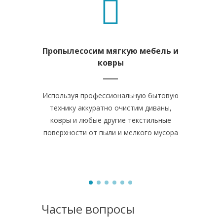
Пропылесосим мягкую мебель и
Отчи
ковры
Используя профессиональную бытовую
Рабочая зо
технику аккуратно очистим диваны,
все остал
ковры и любые другие текстильные
засияют по
поверхности от пыли и мелкого мусора
оставим п
Частые вопросы