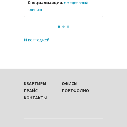
Специализация
:
ежедневный
Специал
клининг
загородн
И коттеджей
КВАРТИРЫ
ОФИСЫ
ПРАЙС
ПОРТФОЛИО
КОНТАКТЫ