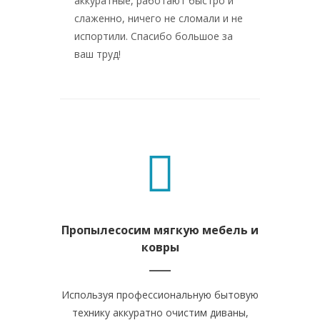
аккуратные, работают быстро и
професс
слаженно, ничего не сломали и не
особенн
испортили. Спасибо большое за
касалос
ваш труд!
что доч
квартир
Пропылесосим мягкую мебель и
Отчи
ковры
Используя профессиональную бытовую
Рабочая зо
технику аккуратно очистим диваны,
все остал