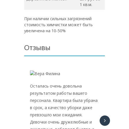
1 кв.м.
При наличии сильных загрязнений
стоимость химчистки может быть
увеличена на 10-50%
Отзывы
Осталась очень довольна
Сняли к
результатом работы вашего
студент
персонала. Квартира была убрана
жильцов
в срок, а качество уборки даже
грязная
превзошло мои ожидания.
мыли.Ч
Девочки очень дружелюбные и
приятно