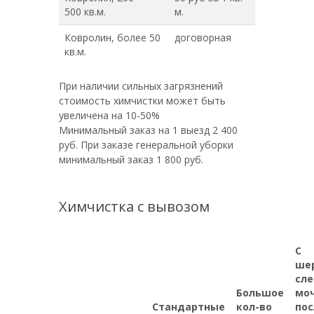
500 кв.м.
м.
Ковролин, более 50
договорная
кв.м.
При наличии сильных загрязнений
стоимость химчистки может быть
увеличена на 10-50%
Минимальный заказ на 1 выезд 2 400
руб. При заказе генеральной уборки
минимальный заказ 1 800 руб.
Химчистка с вывозом
С
ше
сл
Большое
моч
Стандартные
кол-во
пос