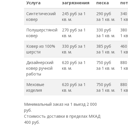
Услуга
загрязнения
песка
пот
Синтетический
245 руб за 1
290 руб
340
ковер
кв. м.
за 1 кв. м.
1 кв
Полушерстяной
270 руб за 1
330 руб
380
ковер
кв. м.
за 1 кв. м.
1 кв
Ковер из 100%
330 руб за 1
385 руб
460
шерсти
кв. м.
за 1 кв. м.
1 кв
Дизайнерский
620 руб за 1
750 руб
880
ковер ручной
кв. м.
за 1 кв. м.
1 кв
работы
Меховые
620 руб за 1
750 руб
880
изделия
кв. м.
за 1 кв. м.
1 кв
Минимальный заказ на 1 выезд 2 000
руб.
Стоимость доставки в пределах МКАД
400 руб.