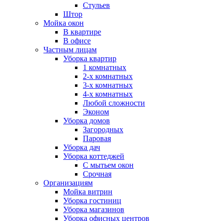
Стульев
Штор
Мойка окон
В квартире
В офисе
Частным лицам
Уборка квартир
1 комнатных
2-х комнатных
3-х комнатных
4-х комнатных
Любой сложности
Эконом
Уборка домов
Загородных
Паровая
Уборка дач
Уборка коттеджей
С мытьем окон
Срочная
Организациям
Мойка витрин
Уборка гостиниц
Уборка магазинов
Уборка офисных центров