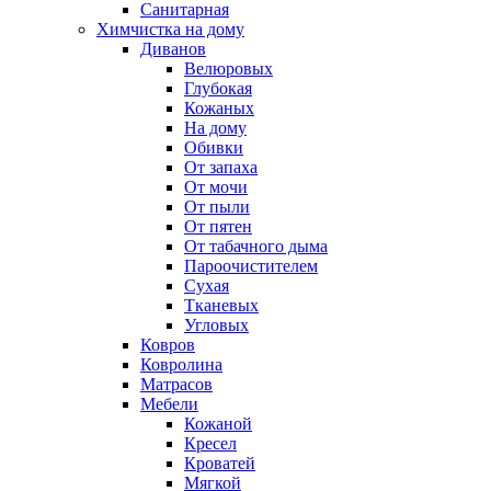
Санитарная
Химчистка на дому
Диванов
Велюровых
Глубокая
Кожаных
На дому
Обивки
От запаха
От мочи
От пыли
От пятен
От табачного дыма
Пароочистителем
Сухая
Тканевых
Угловых
Ковров
Ковролина
Матрасов
Мебели
Кожаной
Кресел
Кроватей
Мягкой