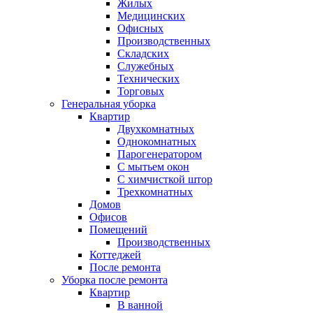
Жилых
Медицинских
Офисных
Производственных
Складских
Служебных
Технических
Торговых
Генеральная уборка
Квартир
Двухкомнатных
Однокомнатных
Парогенератором
С мытьем окон
С химчисткой штор
Трехкомнатных
Домов
Офисов
Помещений
Производственных
Коттеджей
После ремонта
Уборка после ремонта
Квартир
В ванной