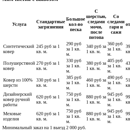
С
шерстью,
Со
Большое
Стандартные
следами
следами
Услуга
кол-во
о
загрязнения
мочи,
гари и
песка
после
сажи
потопа
290 руб
360 руб
Синтетический
245 руб за 1
340 руб за
39
за 1 кв.
за 1 кв.
ковер
кв. м.
1 кв. м.
кв
м.
м.
330 руб
405 руб
Полушерстяной
270 руб за 1
380 руб за
43
за 1 кв.
за 1 кв.
ковер
кв. м.
1 кв. м.
кв
м.
м.
385 руб
490 руб
Ковер из 100%
330 руб за 1
460 руб за
51
за 1 кв.
за 1 кв.
шерсти
кв. м.
1 кв. м.
кв
м.
м.
Дизайнерский
750 руб
945 руб
620 руб за 1
880 руб за
99
ковер ручной
за 1 кв.
за 1 кв.
кв. м.
1 кв. м.
кв
работы
м.
м.
750 руб
945 руб
Меховые
620 руб за 1
880 руб за
99
за 1 кв.
за 1 кв.
изделия
кв. м.
1 кв. м.
кв
м.
м.
Минимальный заказ на 1 выезд 2 000 руб.