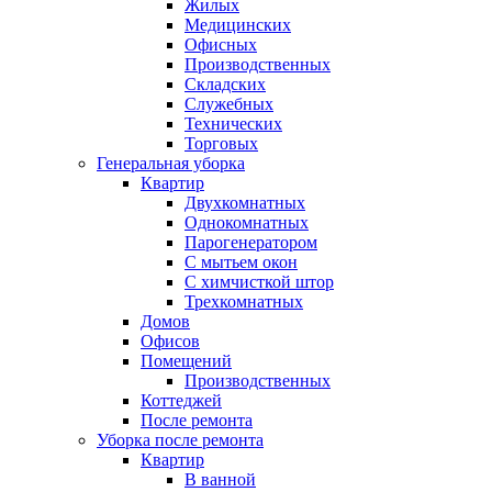
Жилых
Медицинских
Офисных
Производственных
Складских
Служебных
Технических
Торговых
Генеральная уборка
Квартир
Двухкомнатных
Однокомнатных
Парогенератором
С мытьем окон
С химчисткой штор
Трехкомнатных
Домов
Офисов
Помещений
Производственных
Коттеджей
После ремонта
Уборка после ремонта
Квартир
В ванной