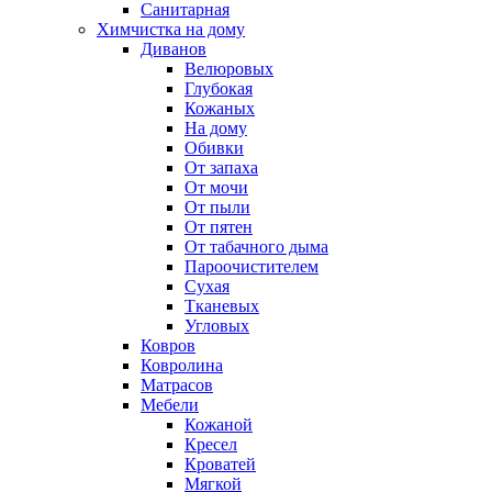
Санитарная
Химчистка на дому
Диванов
Велюровых
Глубокая
Кожаных
На дому
Обивки
От запаха
От мочи
От пыли
От пятен
От табачного дыма
Пароочистителем
Сухая
Тканевых
Угловых
Ковров
Ковролина
Матрасов
Мебели
Кожаной
Кресел
Кроватей
Мягкой