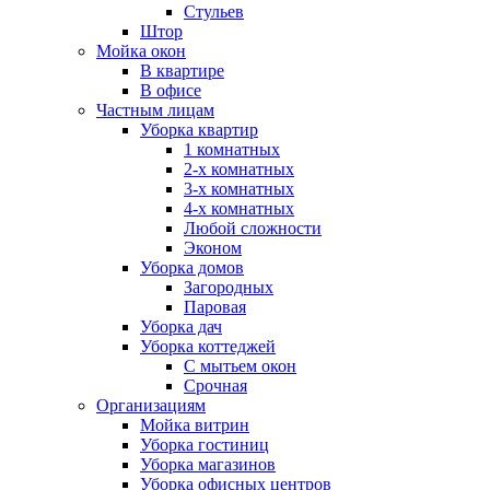
Стульев
Штор
Мойка окон
В квартире
В офисе
Частным лицам
Уборка квартир
1 комнатных
2-х комнатных
3-х комнатных
4-х комнатных
Любой сложности
Эконом
Уборка домов
Загородных
Паровая
Уборка дач
Уборка коттеджей
С мытьем окон
Срочная
Организациям
Мойка витрин
Уборка гостиниц
Уборка магазинов
Уборка офисных центров