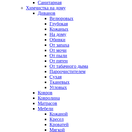
Санитарная
Химчистка на дому
Диванов
Велюровых
Глубокая
Кожаных
На дому
Обивки
От запаха
От мочи
От пыли
От пятен
От табачного дыма
Пароочистителем
Сухая
Тканевых
Угловых
Ковров
Ковролина
Матрасов
Мебели
Кожаной
Кресел
Кроватей
Мягкой