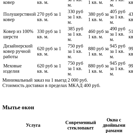
ковер
кв. м.
1 кв. м.
кв
м.
м.
330 руб
405 руб
Полушерстяной
270 руб за 1
380 руб за
43
за 1 кв.
за 1 кв.
ковер
кв. м.
1 кв. м.
кв
м.
м.
385 руб
490 руб
Ковер из 100%
330 руб за 1
460 руб за
51
за 1 кв.
за 1 кв.
шерсти
кв. м.
1 кв. м.
кв
м.
м.
Дизайнерский
750 руб
945 руб
620 руб за 1
880 руб за
99
ковер ручной
за 1 кв.
за 1 кв.
кв. м.
1 кв. м.
кв
работы
м.
м.
750 руб
945 руб
Меховые
620 руб за 1
880 руб за
99
за 1 кв.
за 1 кв.
изделия
кв. м.
1 кв. м.
кв
м.
м.
Минимальный заказ на 1 выезд 2 000 руб.
Стоимость доставки в пределах МКАД 400 руб.
Мытье окон
Окна с
Современный
Услуга
двойными
стеклопакет
рамами