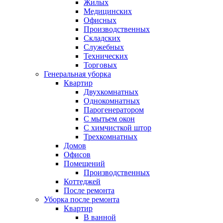
Жилых
Медицинских
Офисных
Производственных
Складских
Служебных
Технических
Торговых
Генеральная уборка
Квартир
Двухкомнатных
Однокомнатных
Парогенератором
С мытьем окон
С химчисткой штор
Трехкомнатных
Домов
Офисов
Помещений
Производственных
Коттеджей
После ремонта
Уборка после ремонта
Квартир
В ванной