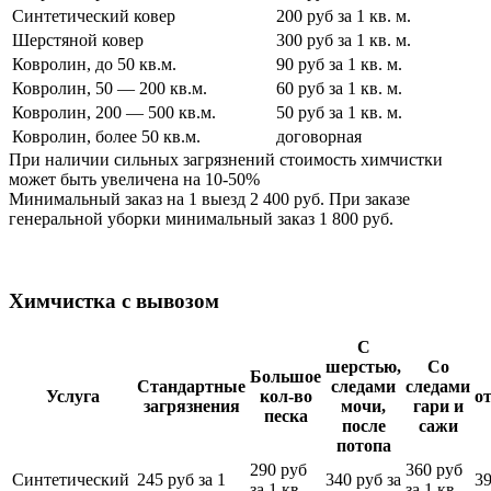
Синтетический ковер
200 руб за 1 кв. м.
Шерстяной ковер
300 руб за 1 кв. м.
Ковролин, до 50 кв.м.
90 руб за 1 кв. м.
Ковролин, 50 — 200 кв.м.
60 руб за 1 кв. м.
Ковролин, 200 — 500 кв.м.
50 руб за 1 кв. м.
Ковролин, более 50 кв.м.
договорная
При наличии сильных загрязнений стоимость химчистки
может быть увеличена на 10-50%
Минимальный заказ на 1 выезд 2 400 руб. При заказе
генеральной уборки минимальный заказ 1 800 руб.
Химчистка с вывозом
С
шерстью,
Со
Большое
Стандартные
следами
следами
Услуга
кол-во
о
загрязнения
мочи,
гари и
песка
после
сажи
потопа
290 руб
360 руб
Синтетический
245 руб за 1
340 руб за
39
за 1 кв.
за 1 кв.