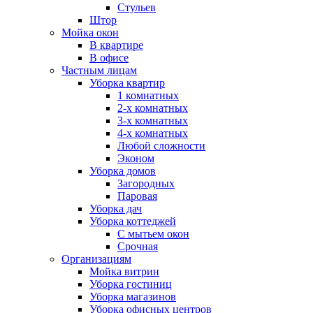
Стульев
Штор
Мойка окон
В квартире
В офисе
Частным лицам
Уборка квартир
1 комнатных
2-х комнатных
3-х комнатных
4-х комнатных
Любой сложности
Эконом
Уборка домов
Загородных
Паровая
Уборка дач
Уборка коттеджей
С мытьем окон
Срочная
Организациям
Мойка витрин
Уборка гостиниц
Уборка магазинов
Уборка офисных центров