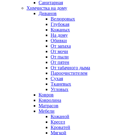
Санитарная
Химчистка на дому
Диванов
Велюровых
Глубокая
Кожаных
На дому
Обивки
От запаха
От мочи
От пыли
От пятен
От табачного дыма
Пароочистителем
Сухая
Тканевых
Угловых
Ковров
Ковролина
Матрасов
Мебели
Кожаной
Кресел
Кроватей
Мягкой