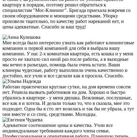
квартиру в порядок, поэтому решил обратиться к
специалистам "Мос-Клининг". Бригада приехала вовремя со
своим оборудованием и моющими средствами. Уборку
произвели тщательно, по качеству работ нареканий нет, и
цены адекватные. Спасибо за ваш труд!
Мне всегда было интересно узнать как работают клининговые
компании и первой компанией для себя я выбрала вашу
компанию. У нас 2-х комнатная квартира, есть кошка и у меня
просто не хватало сил иной раз после работы, а в выходные
мы вечно в разъездах, помощь была очень кстати. Ваши
клинеры чудесные, работу выполнили очень качественно и
достойно, все учли и все сделали как я просила. Спасибо.
Работаю практически круглые сутки, на дом времени совсем
нет. Решила вызвать работников на дом. Хорошо и быстро
убрались в квартире - у меня двушка. Вежливые, послушные,
все как я и хотела. И делали только то, что я сказала, мне это
подходит. Одна бы я сто лет возилась и так бы не убрала, а тут
они вместе и со спец. средствами. Молодцы.
Адекватное соотношение цены и качества. Учли все
индивидуальные требования каждого члена семьи.
Профессиональная и оперативная работа. Планирую теперь