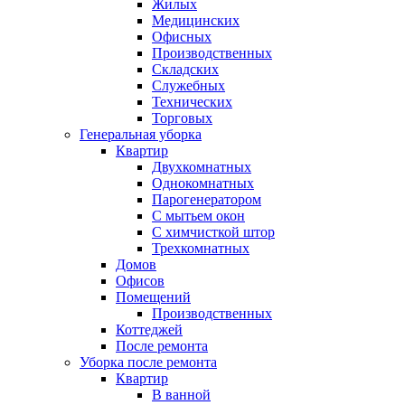
Жилых
Медицинских
Офисных
Производственных
Складских
Служебных
Технических
Торговых
Генеральная уборка
Квартир
Двухкомнатных
Однокомнатных
Парогенератором
С мытьем окон
С химчисткой штор
Трехкомнатных
Домов
Офисов
Помещений
Производственных
Коттеджей
После ремонта
Уборка после ремонта
Квартир
В ванной