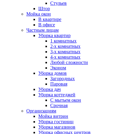
Стульев
Штор
Мойка окон
В квартире
В офисе
Частным лицам
Уборка квартир
1 комнатных
2-х комнатных
3-х комнатных
4-х комнатных
Любой сложности
Эконом
Уборка домов
Загородных
Паровая
Уборка дач
Уборка коттеджей
С мытьем окон
Срочная
Организациям
Мойка витрин
Уборка гостиниц
Уборка магазинов
Уборка офисных центров