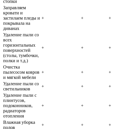
стопки
Заправляем
кровати и
застилаем пледы и
+
+
+
покрывала на
диванах
Удаление пыли со
всех
горизонтальных
+
+
+
поверхностей
(столы, тумбочки,
полки и т.д.)
Очистка
пылесосом ковров
+
+
+
и мягкой мебели
Удаление пыли со
+
+
+
светильников
Удаление пыли с
плинтусов,
подоконников,
+
+
+
радиаторов
отопления
Влажная уборка
+
+
+
полов