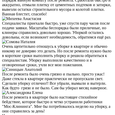
порядок ванную комнату после ремонта. Сработали быстро и
аккуратно, отмыли плитку от цементных подтеков и затирки,
вывезли остатки строительного мусора и колотой плитки.
Ванная блестит, спасибо!
Специалисты приехали быстро, уже спустя пару часов после
подачи заявки. Масштабы беспорядка были приличные, но
клинеры справились довольно хорошо. Уборкой остались
довольны, если возникнет необходимость, обратимся ещё раз.
Очень щепетильно отношусь к уборке в квартире и обычно
никому не доверяю это делать. Но после ремонта нужно было
в короткие сроки выполнить уборку и решила обратиться к
специалистам. Уборку выполнили качественно и в
оговоренные сроки, учли все мои пожелания.
После ремонта было очень грязно и пыльно. просто ужас!
Даже стекла в квартире практически не пропускали свет.
Сделали уборку отлично!! Все убрали, вымыли и вытерли.
Как будто грязи и не было. Сам бы убирал месяц наверное.
После ремонта в квартире было настоящее стихийное
бейдствие, которое быстро и четко устранили работники
"Мос-Клининга". Мне бы потребовалось неделю на уборку, а
они справились за день!