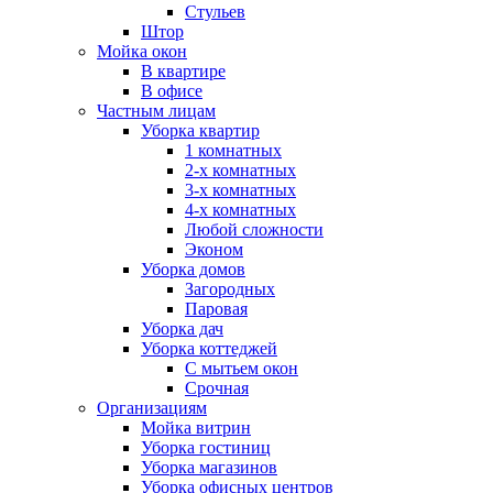
Стульев
Штор
Мойка окон
В квартире
В офисе
Частным лицам
Уборка квартир
1 комнатных
2-х комнатных
3-х комнатных
4-х комнатных
Любой сложности
Эконом
Уборка домов
Загородных
Паровая
Уборка дач
Уборка коттеджей
С мытьем окон
Срочная
Организациям
Мойка витрин
Уборка гостиниц
Уборка магазинов
Уборка офисных центров