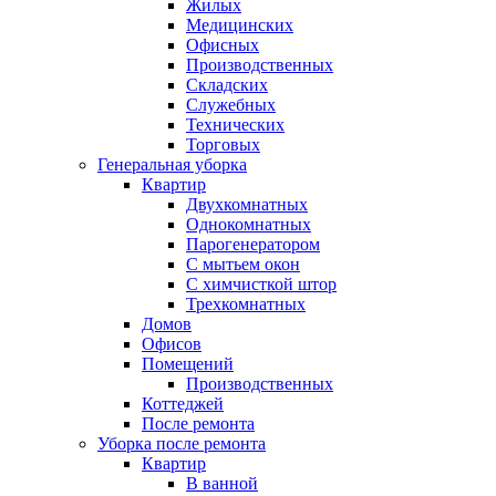
Жилых
Медицинских
Офисных
Производственных
Складских
Служебных
Технических
Торговых
Генеральная уборка
Квартир
Двухкомнатных
Однокомнатных
Парогенератором
С мытьем окон
С химчисткой штор
Трехкомнатных
Домов
Офисов
Помещений
Производственных
Коттеджей
После ремонта
Уборка после ремонта
Квартир
В ванной