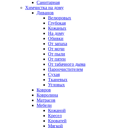
Санитарная
Химчистка на дому
Диванов
Велюровых
Глубокая
Кожаных
На дому
Обивки
От запаха
От мочи
От пыли
От пятен
От табачного дыма
Пароочистителем
Сухая
Тканевых
Угловых
Ковров
Ковролина
Матрасов
Мебели
Кожаной
Кресел
Кроватей
Мягкой