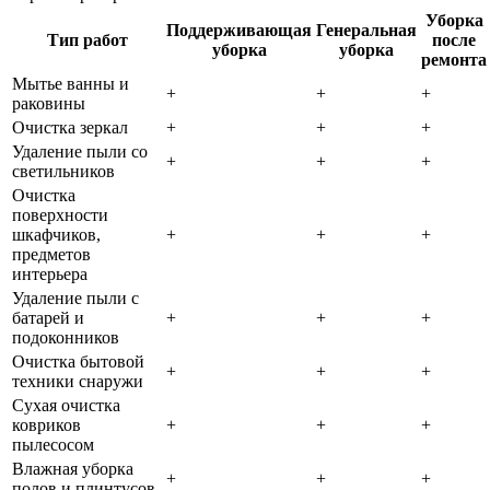
Уборка
Поддерживающая
Генеральная
Тип работ
после
уборка
уборка
ремонта
Мытье ванны и
+
+
+
раковины
Очистка зеркал
+
+
+
Удаление пыли со
+
+
+
светильников
Очистка
поверхности
шкафчиков,
+
+
+
предметов
интерьера
Удаление пыли с
батарей и
+
+
+
подоконников
Очистка бытовой
+
+
+
техники снаружи
Сухая очистка
ковриков
+
+
+
пылесосом
Влажная уборка
+
+
+
полов и плинтусов