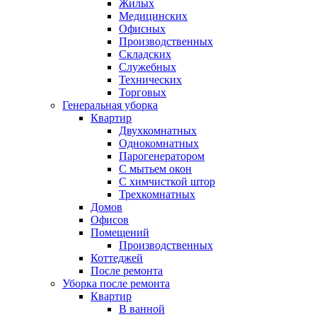
Жилых
Медицинских
Офисных
Производственных
Складских
Служебных
Технических
Торговых
Генеральная уборка
Квартир
Двухкомнатных
Однокомнатных
Парогенератором
С мытьем окон
С химчисткой штор
Трехкомнатных
Домов
Офисов
Помещений
Производственных
Коттеджей
После ремонта
Уборка после ремонта
Квартир
В ванной