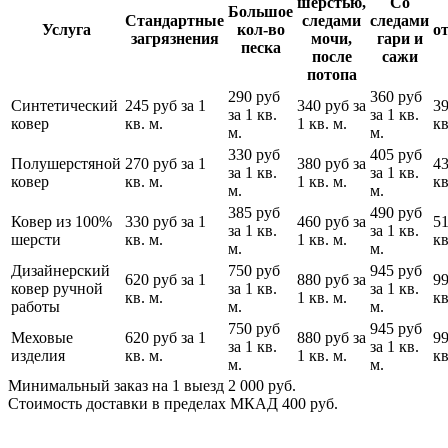
шерстью,
Со
Большое
Стандартные
следами
следами
Услуга
кол-во
о
загрязнения
мочи,
гари и
песка
после
сажи
потопа
290 руб
360 руб
Синтетический
245 руб за 1
340 руб за
39
за 1 кв.
за 1 кв.
ковер
кв. м.
1 кв. м.
кв
м.
м.
330 руб
405 руб
Полушерстяной
270 руб за 1
380 руб за
43
за 1 кв.
за 1 кв.
ковер
кв. м.
1 кв. м.
кв
м.
м.
385 руб
490 руб
Ковер из 100%
330 руб за 1
460 руб за
51
за 1 кв.
за 1 кв.
шерсти
кв. м.
1 кв. м.
кв
м.
м.
Дизайнерский
750 руб
945 руб
620 руб за 1
880 руб за
99
ковер ручной
за 1 кв.
за 1 кв.
кв. м.
1 кв. м.
кв
работы
м.
м.
750 руб
945 руб
Меховые
620 руб за 1
880 руб за
99
за 1 кв.
за 1 кв.
изделия
кв. м.
1 кв. м.
кв
м.
м.
Минимальный заказ на 1 выезд 2 000 руб.
Стоимость доставки в пределах МКАД 400 руб.