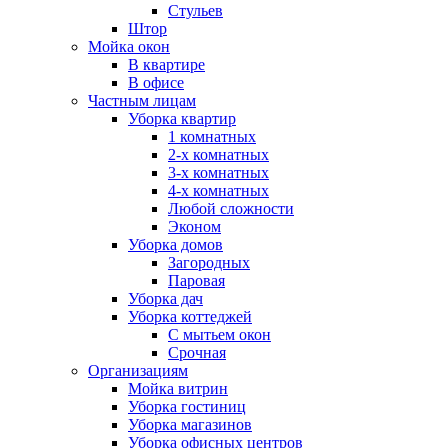
Стульев
Штор
Мойка окон
В квартире
В офисе
Частным лицам
Уборка квартир
1 комнатных
2-х комнатных
3-х комнатных
4-х комнатных
Любой сложности
Эконом
Уборка домов
Загородных
Паровая
Уборка дач
Уборка коттеджей
С мытьем окон
Срочная
Организациям
Мойка витрин
Уборка гостиниц
Уборка магазинов
Уборка офисных центров