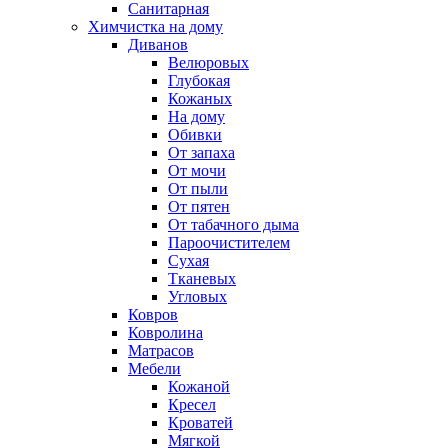
Санитарная
Химчистка на дому
Диванов
Велюровых
Глубокая
Кожаных
На дому
Обивки
От запаха
От мочи
От пыли
От пятен
От табачного дыма
Пароочистителем
Сухая
Тканевых
Угловых
Ковров
Ковролина
Матрасов
Мебели
Кожаной
Кресел
Кроватей
Мягкой