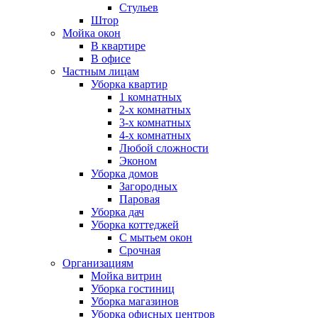
Стульев
Штор
Мойка окон
В квартире
В офисе
Частным лицам
Уборка квартир
1 комнатных
2-х комнатных
3-х комнатных
4-х комнатных
Любой сложности
Эконом
Уборка домов
Загородных
Паровая
Уборка дач
Уборка коттеджей
С мытьем окон
Срочная
Организациям
Мойка витрин
Уборка гостиниц
Уборка магазинов
Уборка офисных центров