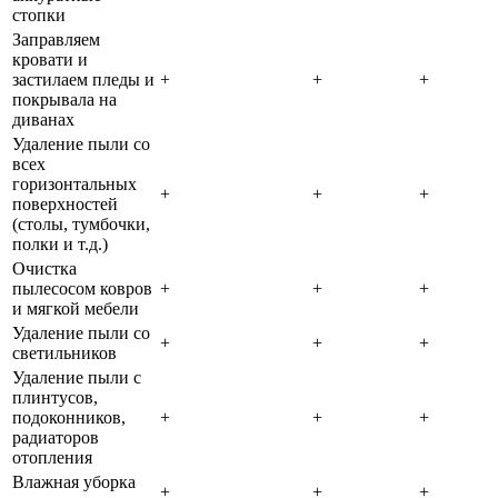
стопки
Заправляем
кровати и
застилаем пледы и
+
+
+
покрывала на
диванах
Удаление пыли со
всех
горизонтальных
+
+
+
поверхностей
(столы, тумбочки,
полки и т.д.)
Очистка
пылесосом ковров
+
+
+
и мягкой мебели
Удаление пыли со
+
+
+
светильников
Удаление пыли с
плинтусов,
подоконников,
+
+
+
радиаторов
отопления
Влажная уборка
+
+
+