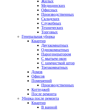
Жилых
Медицинских
Офисных
Производственных
Складских
Служебных
Технических
Торговых
Генеральная уборка
Квартир
Двухкомнатных
Однокомнатных
Парогенератором
С мытьем окон
С химчисткой штор
Трехкомнатных
Домов
Офисов
Помещений
Производственных
Коттеджей
После ремонта
Уборка после ремонта
Квартир
В ванной