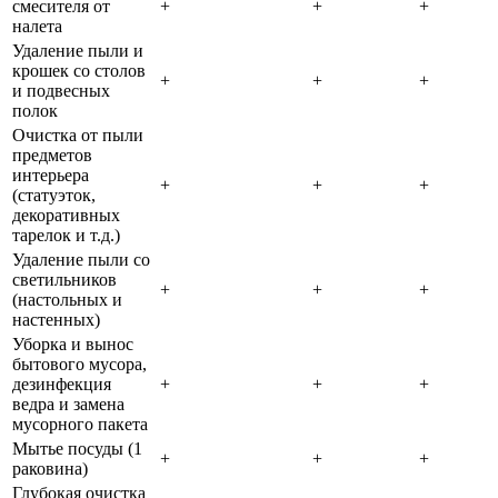
смесителя от
+
+
+
налета
Удаление пыли и
крошек со столов
+
+
+
и подвесных
полок
Очистка от пыли
предметов
интерьера
+
+
+
(статуэток,
декоративных
тарелок и т.д.)
Удаление пыли со
светильников
+
+
+
(настольных и
настенных)
Уборка и вынос
бытового мусора,
дезинфекция
+
+
+
ведра и замена
мусорного пакета
Мытье посуды (1
+
+
+
раковина)
Глубокая очистка