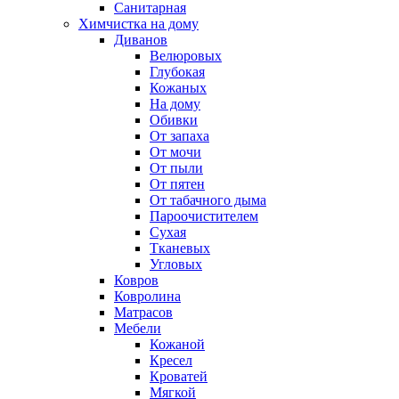
Санитарная
Химчистка на дому
Диванов
Велюровых
Глубокая
Кожаных
На дому
Обивки
От запаха
От мочи
От пыли
От пятен
От табачного дыма
Пароочистителем
Сухая
Тканевых
Угловых
Ковров
Ковролина
Матрасов
Мебели
Кожаной
Кресел
Кроватей
Мягкой