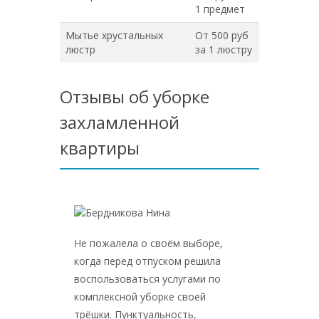
1 предмет
Мытье хрустальных
От 500 руб
люстр
за 1 люстру
Отзывы об уборке
захламленной
квартиры
Не пожалела о своём выборе,
Не пожа
когда перед отпуском решила
клинин
воспользоваться услугами по
именно 
комплексной уборке своей
работае
трёшки. Пунктуальность,
сами к