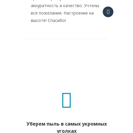
аккуратность и качество. Учтены
знают. 
все пожелания. Настроение на
оправд
высоте! Спасибо!
Уберем пыль в самых укромных
Удалим з
уголках