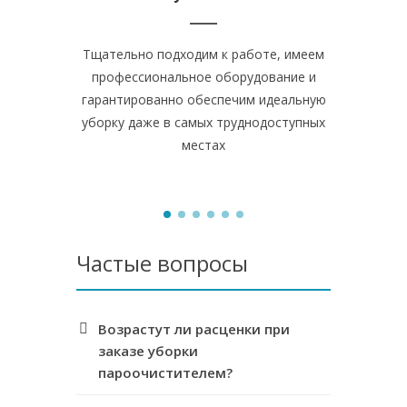
Тщательно подходим к работе, имеем
Вычищаем и
профессиональное оборудование и
плитку н
гарантированно обеспечим идеальную
грязь, 
уборку даже в самых труднодоступных
поверхнос
местах
Частые вопросы
Возрастут ли расценки при
заказе уборки
пароочистителем?