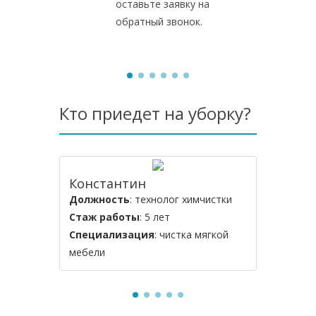
оставьте заявку на
обратный звонок.
Кто приедет на уборку?
Константин
Алексе
Должность
: технолог химчистки
Должнос
Стаж работы
: 5 лет
Стаж ра
Специализация
: чистка мягкой
Специал
мебели
мебели и