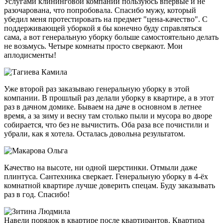
Услугами клининговой компании пользуюсь впервые и не
разочарована, что попробовала. Спасибо мужу, который
убедил меня протестировать на предмет "цена-качество". С
поддерживающей уборкой я бы конечно буду справляться
сама, а вот генеральную уборку больше самостоятельно делать
не возьмусь. Четыре комнаты просто сверкают. Мои
аплодисменты!
Уже второй раз заказываю генеральную уборку в этой
компании. В прошлый раз делали уборку в квартире, а в этот
раз в дачном домике. Бываем на даче в основном в летнее
время, а за зиму и весну там столько пыли и мусора во дворе
собирается, что без не вычистить. Оба раза все почистили и
убрали, как я хотела. Осталась довольна результатом.
Качество на высоте, ни одной шерстинки. Отмыли даже
плинтуса. Сантехника сверкает. Генеральную уборку в 4-ёх
комнатной квартире лучше доверить спецам. Буду заказывать
раз в год. Спасибо!
Навели порядок в квартире после квартирантов. Квартира