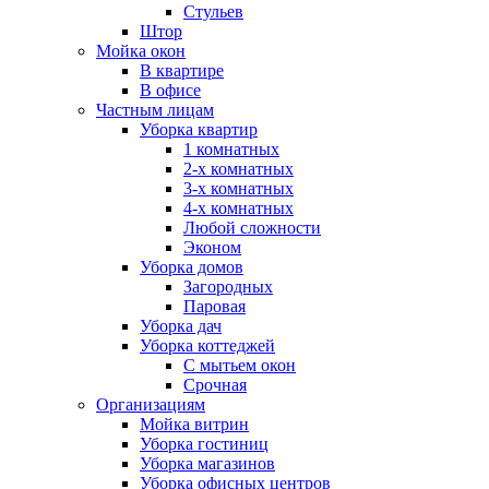
Стульев
Штор
Мойка окон
В квартире
В офисе
Частным лицам
Уборка квартир
1 комнатных
2-х комнатных
3-х комнатных
4-х комнатных
Любой сложности
Эконом
Уборка домов
Загородных
Паровая
Уборка дач
Уборка коттеджей
С мытьем окон
Срочная
Организациям
Мойка витрин
Уборка гостиниц
Уборка магазинов
Уборка офисных центров