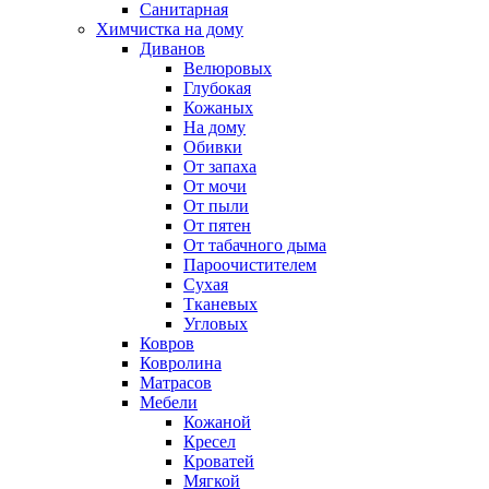
Санитарная
Химчистка на дому
Диванов
Велюровых
Глубокая
Кожаных
На дому
Обивки
От запаха
От мочи
От пыли
От пятен
От табачного дыма
Пароочистителем
Сухая
Тканевых
Угловых
Ковров
Ковролина
Матрасов
Мебели
Кожаной
Кресел
Кроватей
Мягкой