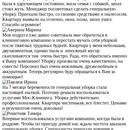
была в удручающем состоянии, жила семья с собакой, запах
стоял жуть. Менеджер посоветовал сделать генеральную
уборку. Приехали быстро, со своими средствами и пылесосом.
Квартиру вымыли на отлично, окна, полы, запах ушел.
Спасибо огромное!
Моя подруга уже давно советовала мне обратиться в
клининговую компанию и перестать мучать себя уборкой
после тяжёлых трудовых будней. Квартира у меня небольшая,
двухкомнатная, однако пыль и ненужный мусор
скапливаются там очень быстро. Рада, что обратилась именно
в Вашу компанию! Уборку произвели очень качественно, на
совесть! Персонал был очень вежливым, дружелюбным и
аккуратным. Теперь регулярно буду обращаться к Вам за
помощью!
На 7 месяце беременности генеральная уборка стала
настоящей пыткой. Поэтому решила воспользоваться
услугами Мос-Клининга. Уборка действительно
профессиональная. Квартира чистенькая, все блестит. Ценами
и результатом очень довольна!
Впервые воспользовалась услугами компании, коглда была в
роддоме. Чтобы по приезду домой нас ждала чистота заказали
генеральную уборку. Специалисты приехали вовремя и