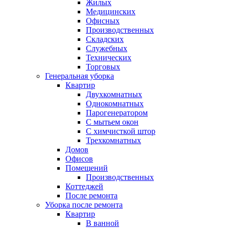
Жилых
Медицинских
Офисных
Производственных
Складских
Служебных
Технических
Торговых
Генеральная уборка
Квартир
Двухкомнатных
Однокомнатных
Парогенератором
С мытьем окон
С химчисткой штор
Трехкомнатных
Домов
Офисов
Помещений
Производственных
Коттеджей
После ремонта
Уборка после ремонта
Квартир
В ванной