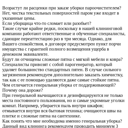
Возрастут ли расценки при заказе уборки пароочистителем?
Нет, чистка текстильных поверхностей паром уже входит в
указанные цены.
Если уборщица что-то сломает или разобьет?
Такие случае крайне редки, поскольку в нашей клининговой
компании работают ответственные и обученные специалисты,
сдающие переаттестацию раз в три месяца. Однако, для
Вашего спокойствия, в договоре предусмотрен пункт порчи
имущества с гарантией полного возмещения ущерба в
денежном эквиваленте.
Будут ли отчищены сложные пятна с мягкой мебели и ковра?
Специалисты привозят с собой парогенератор, который
удаляет большинство стандартных пятен. В случае сильного
загрязнения рекомендуем дополнительно заказать химчистку,
так как с ее помощью удаляются даже самые стойкие пятна.
Чем отличается генеральная уборка от поддерживающей?
Почему она дороже?
При генеральной вычищаются и дезинфицируются не только
места постоянного пользования, но и самые укромные уголки
комнат. Например, убирается пыль внутри шкафов;
отмывается внутри вся бытовая техника; очищаются швы на
плитке и сложные пятна на сантехнике.
Как понять что мне необходима именно генеральная уборка?
Данный вид клининга рекомендуем проводить минимум 3