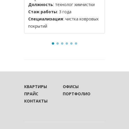
Должность
: технолог химчистки
Должнос
Стаж работы
: 3 года
Стаж ра
Специализация
: чистка ковровых
Специал
покрытий
мебели
КВАРТИРЫ
ОФИСЫ
ПРАЙС
ПОРТФОЛИО
КОНТАКТЫ