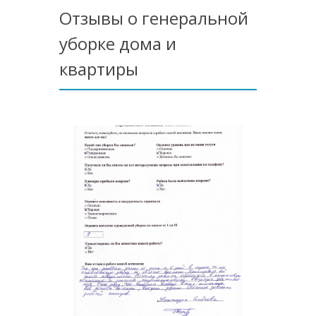
Отзывы о генеральной
уборке дома и
квартиры
Услуга
пользую
разочар
Спасибо
меня п
"цена-к
поддер
конечно
вот ге